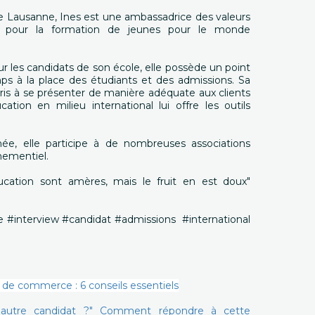
de Lausanne, Ines est une ambassadrice des valeurs
 pour la formation de jeunes pour le monde
ur les candidats de son école, elle possède un point
s à la place des étudiants et des admissions. Sa
pris à se présenter de manière adéquate aux clients
ation en milieu international lui offre les outils
née, elle participe à de nombreuses associations
nementiel.
ducation sont amères, mais le fruit en est doux"
ne #interview #candidat #admissions #international
 de commerce : 6 conseils essentiels
n autre candidat ?" Comment répondre à cette