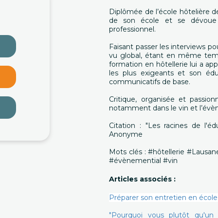
Diplômée de l’école hôtelière 
de son école et se dévoue
professionnel.
Faisant passer les interviews po
vu global, étant en même temp
formation en hôtellerie lui a ap
les plus exigeants et son éduc
communicatifs de base.
Critique, organisée et passion
notamment dans le vin et l’évè
Citation : "Les racines de l'é
Anonyme
Mots clés : #hôtellerie #Lausa
#évènemential #vin
Articles associés :
Préparer son entretien en école
"Pourquoi vous plutôt qu'u