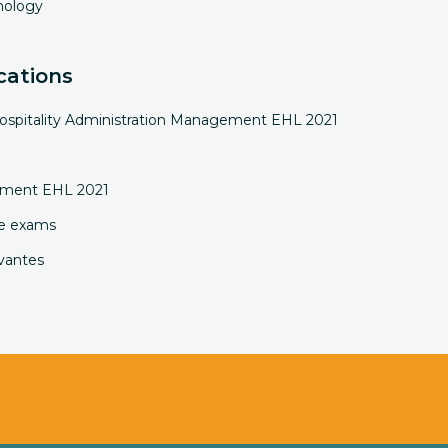
nology
cations
ospitality Administration Management EHL 2021
gement EHL 2021
ge exams
rvantes