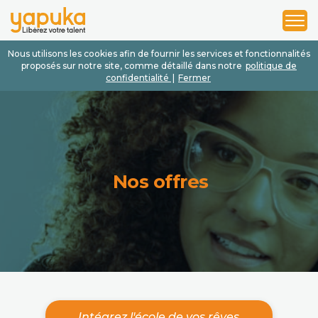
1
2
3
Nous utilisons les cookies afin de fournir les services et fonctionnalités
proposés sur notre site, comme détaillé dans notre
politique de
confidentialité
|
Fermer
Nos offres
Intégrez l'école de vos rêves.