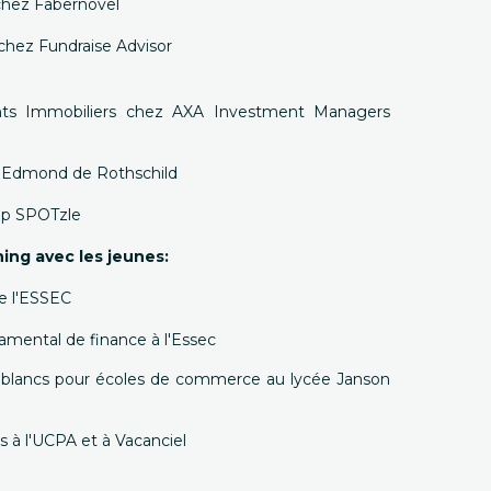
chez Fabernovel
al chez Fundraise Advisor
ents Immobiliers chez AXA Investment Managers
z Edmond de Rothschild
tup SPOTzle
ing avec les jeunes:
de l'ESSEC
damental de finance à l'Essec
s blancs pour écoles de commerce au lycée Janson
s à l'UCPA et à Vacanciel