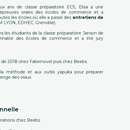
x ans de classe préparatoire ECS, Elisa a une
 épreuves orales des écoles de commerce et a
tes les écoles où elle a passé des
entretiens de
M LYON, EDHEC, Grenoble).
s les étudiants de la classe préparatoire Janson de
sonnalité des écoles de commerce et a été jury
ir de 2018 chez Fabernovel puis chez Beebs.
la méthode et aux outils yapuka pour préparer
lenge des oraux.
nnelle
erations chez Beebs