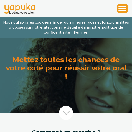
1
2
3
Nous utilisons les cookies afin de fournir les services et fonctionnalités
proposés sur notre site, comme détaillé dans notre
politique de
confidentialité
|
Fermer
Mettez toutes les chances de
votre coté pour réussir votre oral
!