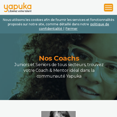
1
2
3
Nous utilisons les cookies afin de fournir les services et fonctionnalités
proposés sur notre site, comme détaillé dans notre
politique de
confidentialité
|
Fermer
Nos Coachs
Juniors et Seniors de tous secteurs, trouvez
votre Coach & Mentor idéal dans la
communauté Yapuka