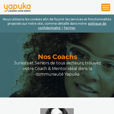
1
2
3
Nous utilisons les cookies afin de fournir les services et fonctionnalités
proposés sur notre site, comme détaillé dans notre
politique de
confidentialité
|
Fermer
Nos Coachs
Juniors et Seniors de tous secteurs, trouvez
votre Coach & Mentor idéal dans la
communauté Yapuka