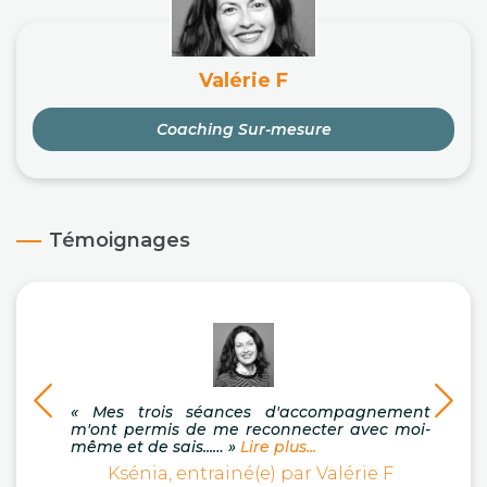
Valérie F
Coaching Sur-mesure
Témoignages
« Mes trois séances d'accompagnement
« J
m'ont permis de me reconnecter avec moi-
entra
même et de sais...… »
Lire plus...
réussi
Ksénia, entrainé(e) par Valérie F