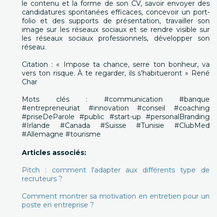
le contenu et la forme de son CV, savoir envoyer des
candidatures spontanées efficaces, concevoir un port-
folio et des supports de présentation, travailler son
image sur les réseaux sociaux et se rendre visible sur
les réseaux sociaux professionnels, développer son
réseau.
Citation : « Impose ta chance, serre ton bonheur, va
vers ton risque. À te regarder, ils s’habitueront » René
Char
Mots clés : #communication #banque
#entrepreneuriat #innovation #conseil #coaching
#priseDeParole #public #start-up #personalBranding
#Irlande #Canada #Suisse #Tunisie #ClubMed
#Allemagne #tourisme
Articles associés:
Pitch : comment l'adapter aux différents type de
recruteurs ?
Comment montrer sa motivation en entretien pour un
poste en entreprise ?