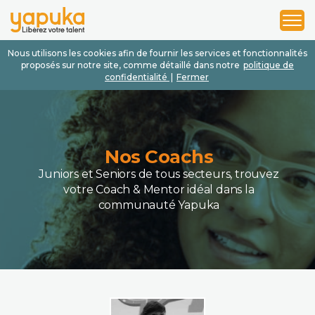
1
2
3
Nous utilisons les cookies afin de fournir les services et fonctionnalités
proposés sur notre site, comme détaillé dans notre
politique de
confidentialité
|
Fermer
Nos Coachs
Juniors et Seniors de tous secteurs, trouvez
votre Coach & Mentor idéal dans la
communauté Yapuka