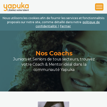
1
2
3
Nous utilisons les cookies afin de fournir les services et fonctionnalités
proposés sur notre site, comme détaillé dans notre
politique de
confidentialité
|
Fermer
Nos Coachs
Juniors et Seniors de tous secteurs, trouvez
votre Coach & Mentor idéal dans la
communauté Yapuka