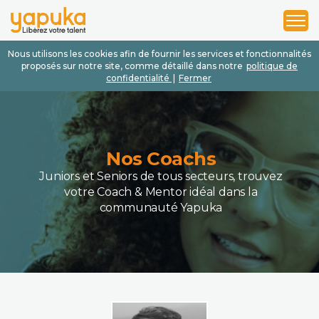
1
2
3
Nous utilisons les cookies afin de fournir les services et fonctionnalités
proposés sur notre site, comme détaillé dans notre
politique de
confidentialité
|
Fermer
Nos Coachs
Juniors et Seniors de tous secteurs, trouvez
votre Coach & Mentor idéal dans la
communauté Yapuka