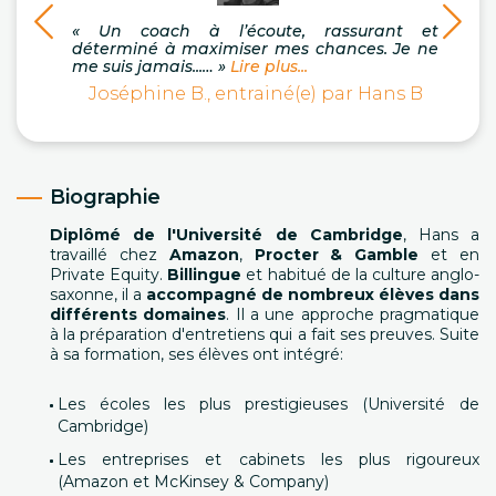
« Un coach à l’écoute, rassurant et
« Je 
déterminé à maximiser mes chances. Je ne
secte
me suis jamais...… »
Lire plus...
… »
Li
Joséphine B., entrainé(e) par Hans B
M
Biographie
Diplômé de l'Université de Cambridge
, Hans a
travaillé chez
Amazon
,
Procter & Gamble
et en
Private Equity.
Billingue
et habitué de la culture anglo-
saxonne, il a
accompagné de nombreux élèves dans
différents domaines
. Il a une approche pragmatique
à la préparation d'entretiens qui a fait ses preuves. Suite
à sa formation, ses élèves ont intégré:
Les écoles les plus prestigieuses (Université de
Cambridge)
Les entreprises et cabinets les plus rigoureux
(Amazon et McKinsey & Company)