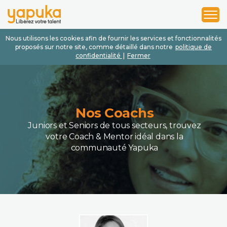
1
2
3
Nous utilisons les cookies afin de fournir les services et fonctionnalités
proposés sur notre site, comme détaillé dans notre
politique de
confidentialité
|
Fermer
Nos Coachs
Juniors et Seniors de tous secteurs, trouvez
votre Coach & Mentor idéal dans la
communauté Yapuka