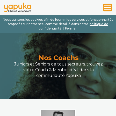
1
2
3
Nous utilisons les cookies afin de fournir les services et fonctionnalités
proposés sur notre site, comme détaillé dans notre
politique de
confidentialité
|
Fermer
Nos Coachs
Juniors et Seniors de tous secteurs, trouvez
votre Coach & Mentor idéal dans la
communauté Yapuka