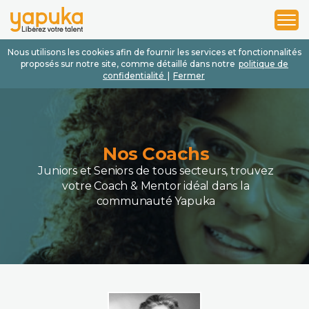
1
2
3
Nous utilisons les cookies afin de fournir les services et fonctionnalités
proposés sur notre site, comme détaillé dans notre
politique de
confidentialité
|
Fermer
Nos Coachs
Juniors et Seniors de tous secteurs, trouvez
votre Coach & Mentor idéal dans la
communauté Yapuka