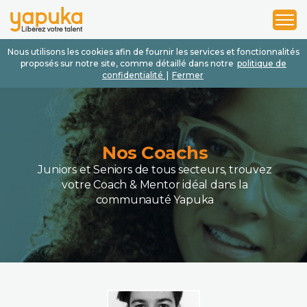
1
2
3
Nous utilisons les cookies afin de fournir les services et fonctionnalités
proposés sur notre site, comme détaillé dans notre
politique de
confidentialité
|
Fermer
Nos Coachs
Juniors et Seniors de tous secteurs, trouvez
votre Coach & Mentor idéal dans la
communauté Yapuka