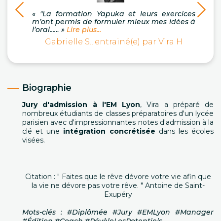
« "La formation Yapuka et leurs exercices
« Tr
m’ont permis de formuler mieux mes idées à
acco
l’oral...… »
Lire plus...
coach
Gabrielle S., entrainé(e) par Vira H
Al
Biographie
Jury d'admission à l'EM Lyon
, Vira a préparé de
nombreux étudiants de classes préparatoires d'un lycée
parisien avec d'impressionnantes notes d'admission à la
clé et une
intégration concrétisée
dans les écoles
visées.
Citation : " Faites que le rêve dévore votre vie afin que
la vie ne dévore pas votre rêve. " Antoine de Saint-
Exupéry
Mots-clés : #Diplômée #Jury #EMLyon #Manager