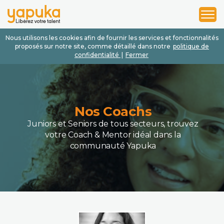
1
2
3
Nous utilisons les cookies afin de fournir les services et fonctionnalités
proposés sur notre site, comme détaillé dans notre
politique de
confidentialité
|
Fermer
Nos Coachs
Juniors et Seniors de tous secteurs, trouvez
votre Coach & Mentor idéal dans la
communauté Yapuka