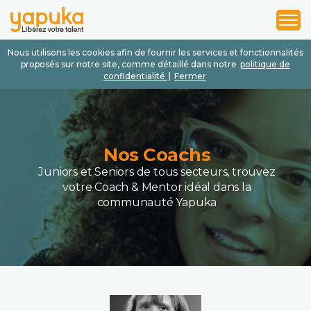
1
2
3
Nous utilisons les cookies afin de fournir les services et fonctionnalités
proposés sur notre site, comme détaillé dans notre
politique de
confidentialité
|
Fermer
Nos Coachs
Juniors et Seniors de tous secteurs, trouvez
votre Coach & Mentor idéal dans la
communauté Yapuka