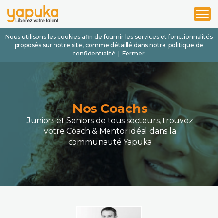
1
2
3
Nous utilisons les cookies afin de fournir les services et fonctionnalités
proposés sur notre site, comme détaillé dans notre
politique de
confidentialité
|
Fermer
Nos Coachs
Juniors et Seniors de tous secteurs, trouvez
votre Coach & Mentor idéal dans la
communauté Yapuka