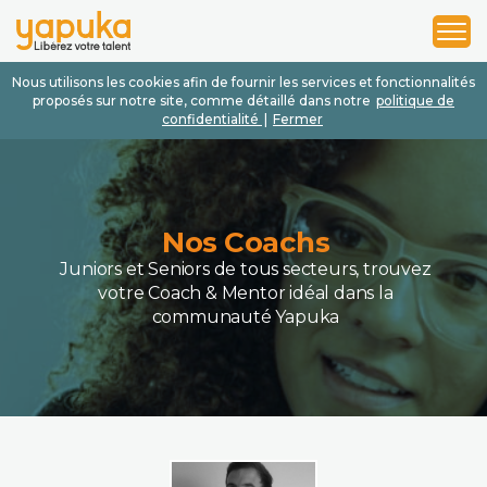
1
2
3
Nous utilisons les cookies afin de fournir les services et fonctionnalités
proposés sur notre site, comme détaillé dans notre
politique de
confidentialité
|
Fermer
Nos Coachs
Juniors et Seniors de tous secteurs, trouvez
votre Coach & Mentor idéal dans la
communauté Yapuka