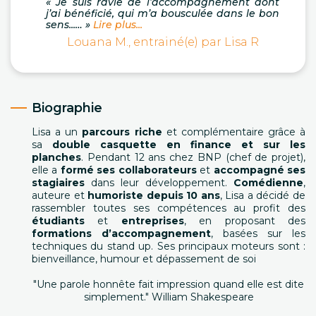
« Je suis ravie de l’accompagnement dont
j’ai bénéficié, qui m’a bousculée dans le bon
sens...… »
Lire plus...
Louana M., entrainé(e) par Lisa R
Biographie
Lisa a un
parcours riche
et complémentaire grâce à
sa
double casquette en finance et sur les
planches
. Pendant 12 ans chez BNP (chef de projet),
elle a
formé ses collaborateurs
et
accompagné ses
stagiaires
dans leur développement.
Comédienne
,
auteure et
humoriste depuis 10 ans
, Lisa a décidé de
rassembler toutes ses compétences au profit des
étudiants
et
entreprises
, en proposant des
formations d’accompagnement
, basées sur les
techniques du stand up. Ses principaux moteurs sont :
bienveillance, humour et dépassement de soi
"Une parole honnête fait impression quand elle est dite
simplement." William Shakespeare