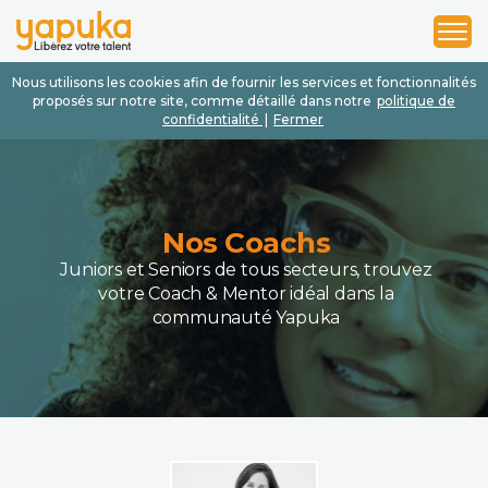
1
2
3
Nous utilisons les cookies afin de fournir les services et fonctionnalités
proposés sur notre site, comme détaillé dans notre
politique de
confidentialité
|
Fermer
Nos Coachs
Juniors et Seniors de tous secteurs, trouvez
votre Coach & Mentor idéal dans la
communauté Yapuka