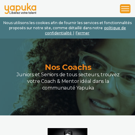
1
2
3
Nous utilisons les cookies afin de fournir les services et fonctionnalités
proposés sur notre site, comme détaillé dans notre
politique de
confidentialité
|
Fermer
Nos Coachs
Juniors et Seniors de tous secteurs, trouvez
votre Coach & Mentor idéal dans la
communauté Yapuka