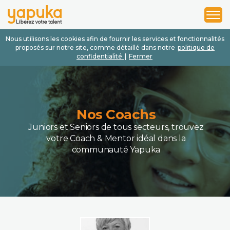
1
2
3
Nous utilisons les cookies afin de fournir les services et fonctionnalités
proposés sur notre site, comme détaillé dans notre
politique de
confidentialité
|
Fermer
Nos Coachs
Juniors et Seniors de tous secteurs, trouvez
votre Coach & Mentor idéal dans la
communauté Yapuka