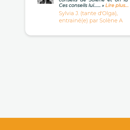
Ces conseils lui...… »
Lire plus...
Sylvia J. (tante d'Olga),
entrainé(e) par Solène A