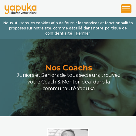
1
2
3
Nous utilisons les cookies afin de fournir les services et fonctionnalités
proposés sur notre site, comme détaillé dans notre
politique de
confidentialité
|
Fermer
Nos Coachs
Juniors et Seniors de tous secteurs, trouvez
votre Coach & Mentor idéal dans la
communauté Yapuka