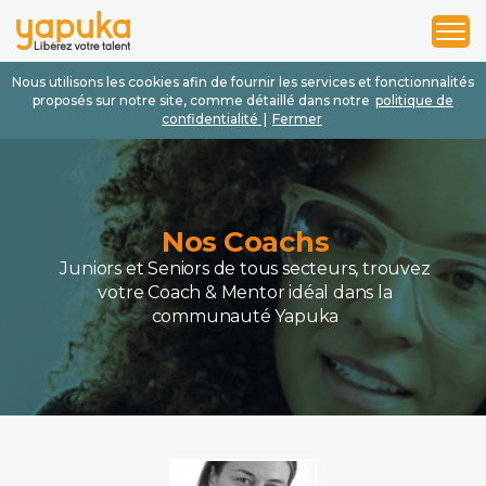
1
2
3
Nous utilisons les cookies afin de fournir les services et fonctionnalités
proposés sur notre site, comme détaillé dans notre
politique de
confidentialité
|
Fermer
Nos Coachs
Juniors et Seniors de tous secteurs, trouvez
votre Coach & Mentor idéal dans la
communauté Yapuka