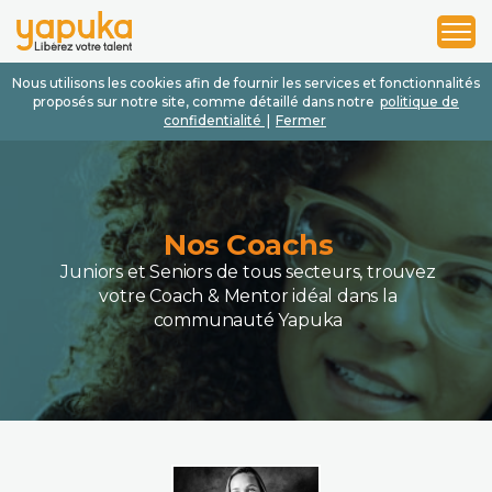
1
2
3
Nous utilisons les cookies afin de fournir les services et fonctionnalités
proposés sur notre site, comme détaillé dans notre
politique de
confidentialité
|
Fermer
Nos Coachs
Juniors et Seniors de tous secteurs, trouvez
votre Coach & Mentor idéal dans la
communauté Yapuka