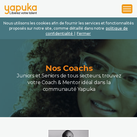
1
2
3
Nous utilisons les cookies afin de fournir les services et fonctionnalités
proposés sur notre site, comme détaillé dans notre
politique de
confidentialité
|
Fermer
Nos Coachs
Juniors et Seniors de tous secteurs, trouvez
votre Coach & Mentor idéal dans la
communauté Yapuka