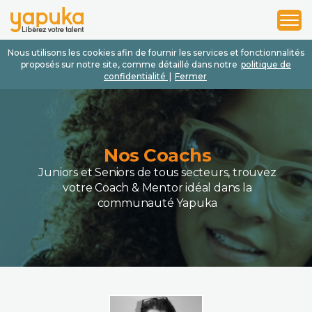
1
2
3
Nous utilisons les cookies afin de fournir les services et fonctionnalités
proposés sur notre site, comme détaillé dans notre
politique de
confidentialité
|
Fermer
Nos Coachs
Juniors et Seniors de tous secteurs, trouvez
votre Coach & Mentor idéal dans la
communauté Yapuka