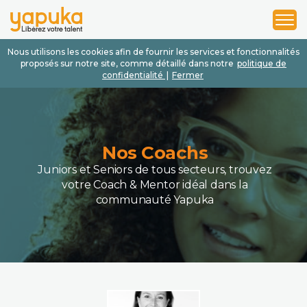
1
2
3
Nous utilisons les cookies afin de fournir les services et fonctionnalités
proposés sur notre site, comme détaillé dans notre
politique de
confidentialité
|
Fermer
Nos Coachs
Juniors et Seniors de tous secteurs, trouvez
votre Coach & Mentor idéal dans la
communauté Yapuka