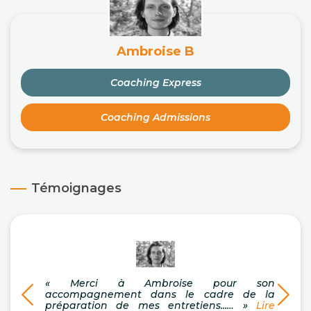
Ambroise B
Coaching Express
Coaching Admissions
Témoignages
« Merci à Ambroise pour son
« Co
accompagnement dans le cadre de la
gran
préparation de mes entretiens...… »
Lire
messa