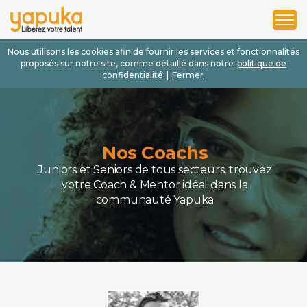
1
2
3
Nous utilisons les cookies afin de fournir les services et fonctionnalités
proposés sur notre site, comme détaillé dans notre
politique de
confidentialité
|
Fermer
Nos Coachs
Juniors et Seniors de tous secteurs, trouvez
votre Coach & Mentor idéal dans la
communauté Yapuka