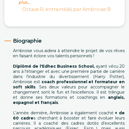
plus...
Octave R, entrainé(e) par Ambroise B
Biographie
Ambroise vous aidera à atteindre le projet de vos rêves
en faisant éclore vos talents personnels !
Diplômé de l'Edhec Business School,
ayant vécu 20
ans à l'étranger et avec une première partie de carrière
dans l'industrie du divertissement (Harry Potter),
Ambroise est
coach professionnel et formateur en
soft skills
. Ses deux valeurs pour accompagner le
changement sont le fun et l'excellence. Il est trilingue
et donne ses formations et coachings en
anglais,
espagnol et français
.
L’année dernière, Ambroise a également coaché ​​
+ de
60 cadre
s cherchant à booster et faire évoluer leurs
carrières. Il a coaché ​​des cadres dotés d’excellents
parcours académiques (Essec, Escp…) mais aussi