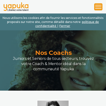
1
2
3
Nous utilisons les cookies afin de fournir les services et fonctionnalités
proposés sur notre site, comme détaillé dans notre
politique de
confidentialité
|
Fermer
Nos Coachs
Juniors et Seniors de tous secteurs, trouvez
votre Coach & Mentor idéal dans la
communauté Yapuka