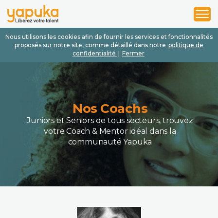
1
2
3
Nous utilisons les cookies afin de fournir les services et fonctionnalités
proposés sur notre site, comme détaillé dans notre
politique de
confidentialité
|
Fermer
Nos Coachs
Juniors et Seniors de tous secteurs, trouvez
votre Coach & Mentor idéal dans la
communauté Yapuka