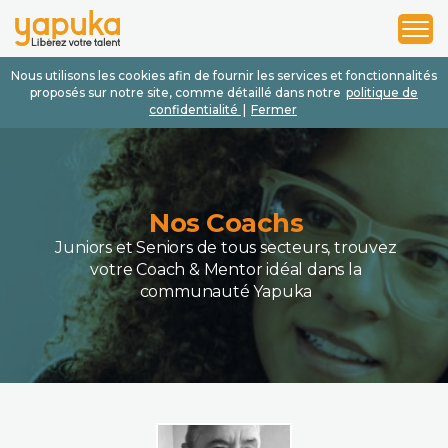
1
2
3
Nous utilisons les cookies afin de fournir les services et fonctionnalités
proposés sur notre site, comme détaillé dans notre
politique de
confidentialité
|
Fermer
Nos Coachs
Juniors et Seniors de tous secteurs, trouvez
votre Coach & Mentor idéal dans la
communauté Yapuka