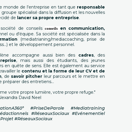
le monde de l'entreprise en tant que
responsable
groupe spécialisé dans la diffusion et les nouvelles
écidé de
lancer sa propre entreprise
.
a société de conseils
en communication,
conseils
nel ou d'équipe. Sa société est spécialisée dans la
ormation
(mediatrianing/mediacoaching, prise de
ess...) et le développement personnel.
-Hélène accompagne aussi bien des
cadres
, des
reprise
, mais aussi des étudiants, des jeunes
 en quête de sens. Elle est également au service
availler le
contenu et la forme de leur CV et de
n
, de
savoir pitcher
leur parcours et le mettre en
de préparer des entretiens...
me votre propre lumière, votre propre refuge."
lexandra David Neel
ionA360° #PriseDeParole #Mediatraining
Rédactionnels #RéseauxSociaux #Evénementiel
Projet #RéseauxSociaux