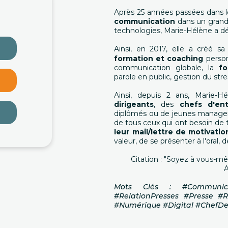
Après 25 années passées dans 
communication
dans un grand 
technologies, Marie-Hélène a d
Ainsi, en 2017, elle a créé s
formation et coaching
person
communication globale, la
f
parole en public, gestion du str
Ainsi, depuis 2 ans, Marie
dirigeants
, des
chefs d'ent
diplômés ou de jeunes managers
de tous ceux qui ont besoin de tr
leur mail/lettre de motivatio
valeur, de se présenter à l'oral, 
Citation : "Soyez à vous-mê
A
Mots Clés : #Communicat
#RelationPresses #Presse #
#Numérique #Digital #ChefDe