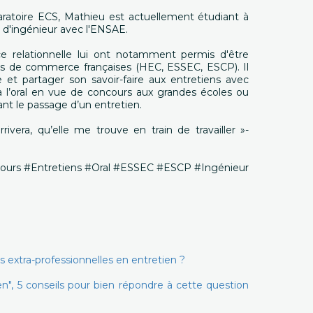
ratoire ECS, Mathieu est actuellement étudiant à
 d'ingénieur avec l'ENSAE.
 relationnelle lui ont notamment permis d'être
es de commerce françaises (HEC, ESSEC, ESCP). Il
 et partager son savoir-faire aux entretiens avec
à l’oral en vue de concours aux grandes écoles ou
nt le passage d’un entretien.
arrivera, qu’elle me trouve en train de travailler »-
ours #Entretiens #Oral #ESSEC #ESCP #Ingénieur
 extra-professionnelles en entretien ?
n", 5 conseils pour bien répondre à cette question
« Un immense BRAVO une équipe
top réactive et si professionnelle !