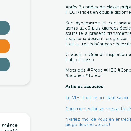
Après 2 années de classe prépa
HEC Paris et en double diplôme
Son dynamisme et son aisance
admis aux 3 plus grandes écol
souhaite à présent transmettre
tous ceux désirant progresser 
tout autres échéances nécessita
Citation: « Quand l’inspiration 
Pablo Picasso
Mots-clés: #Prepa #HEC #Conc
#Soutien #Tuteur
Articles associés:
Le VIE : tout ce qu'il faut savoir
Comment valoriser mes activités
"Parlez moi de vous en entretie
piège des recruteurs !
t même
« Mathieu est un formateur de
ut porté
grandes qualités. Grâce à lui et à la