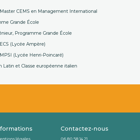
i, Master CEMS en Management International
amme Grande École
génieur, Programme Grande École
re ECS (Lycée Ampère)
e MPSI (Lycée Henri-Poincaré)
n Latin et Classe européenne italien
nformations
Contactez-nous
entions légales
06 80 58 14 21