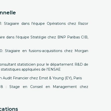
Grace à Yapuka mon neveu...… »
Lire
plus...
nnelle
Erwan P., entrainé(e) par Mathieu
S.
1: Stagiaire dans l'équipe Opérations chez Razor
iaire dans l'équipe Stratégie chez BNP Paribas CIB,
: Stagiaire en fusions-acquisitions chez Morgan
nsultant statisticien pour le département R&D de
 statistiques appliquées de l'ENSAE
n Audit Financier chez Ernst & Young (EY), Paris
18 : Stage en Conseil en Management chez
cations