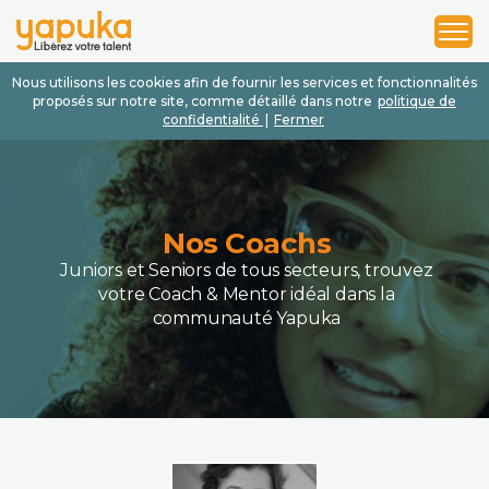
1
2
3
Nous utilisons les cookies afin de fournir les services et fonctionnalités
proposés sur notre site, comme détaillé dans notre
politique de
confidentialité
|
Fermer
Nos Coachs
Juniors et Seniors de tous secteurs, trouvez
votre Coach & Mentor idéal dans la
communauté Yapuka