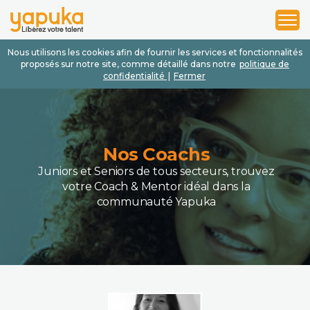
1
2
3
Nous utilisons les cookies afin de fournir les services et fonctionnalités
proposés sur notre site, comme détaillé dans notre
politique de
confidentialité
|
Fermer
Nos Coachs
Juniors et Seniors de tous secteurs, trouvez
votre Coach & Mentor idéal dans la
communauté Yapuka