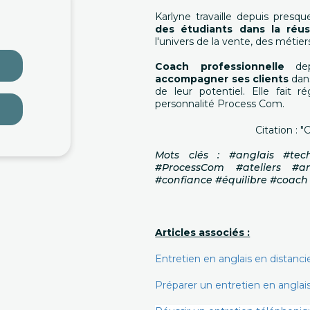
Karlyne travaille depuis pres
des étudiants dans la réu
l'univers de la vente, des métie
Coach professionnelle
depu
accompagner ses clients
dans
de leur potentiel. Elle fait r
personnalité Process Com.
Citation : 
Mots clés : #anglais #te
#ProcessCom #ateliers #an
#confiance #équilibre #coach
Articles associés :
Entretien en anglais en distanci
Préparer un entretien en anglais