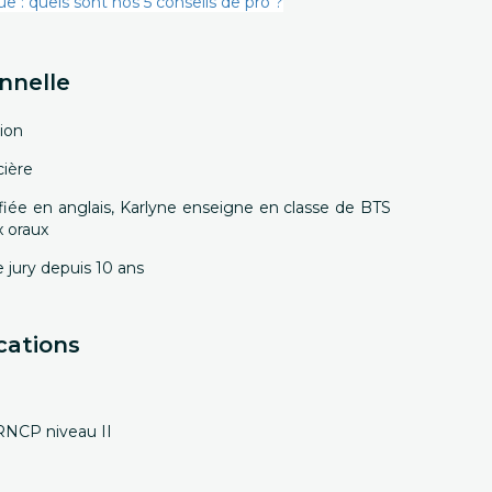
e : quels sont nos 5 conseils de pro ?
nnelle
ion
cière
fiée en anglais, Karlyne enseigne en classe de BTS
x oraux
jury depuis 10 ans
cations
 RNCP niveau II