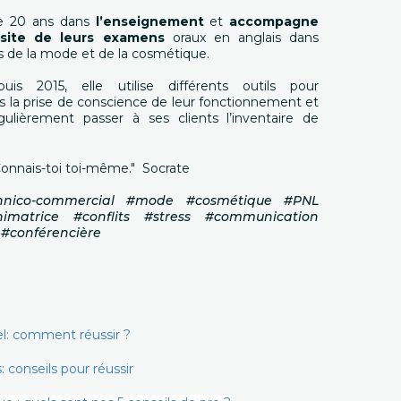
que 20 ans dans
l’enseignement
et
accompagne
ssite de leurs examens
oraux en anglais dans
rs de la mode et de la cosmétique.
is 2015, elle utilise différents outils pour
 la prise de conscience de leur fonctionnement et
égulièrement passer à ses clients l’inventaire de
"Connais-toi toi-même." Socrate
chnico-commercial #mode #cosmétique #PNL
imatrice #conflits #stress #communication
 #conférencière
el: comment réussir ?
: conseils pour réussir