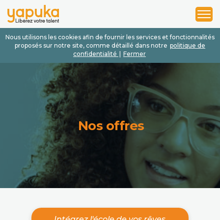
1
2
3
Nous utilisons les cookies afin de fournir les services et fonctionnalités
proposés sur notre site, comme détaillé dans notre
politique de
confidentialité
|
Fermer
Nos offres
Intégrez l'école de vos rêves.