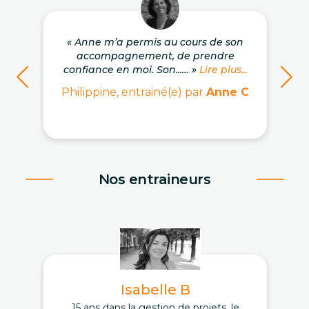
« Anne m’a permis au cours de son
accompagnement, de prendre
confiance en moi. Son...… »
Lire plus...
Philippine, entrainé(e) par
Anne C
Nos entraineurs
Isabelle B
15 ans dans la gestion de projets, le
D