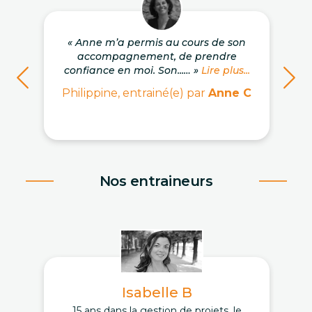
« Anne m’a permis au cours de son
accompagnement, de prendre
confiance en moi. Son...… »
Lire plus...
Philippine, entrainé(e) par
Anne C
Nos entraineurs
Isabelle B
15 ans dans la gestion de projets, le
D